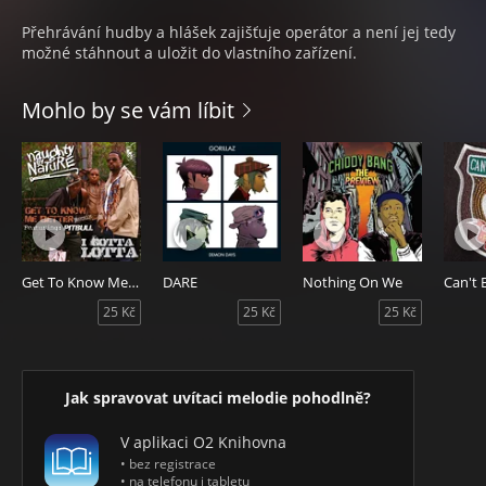
Přehrávání hudby a hlášek zajišťuje operátor a není jej tedy
možné stáhnout a uložit do vlastního zařízení.
Mohlo by se vám líbit
Get To Know Me Better featuring Pitbull (Clean)
DARE
Nothing On We
25 Kč
25 Kč
25 Kč
Jak spravovat uvítaci melodie pohodlně?
V aplikaci O2 Knihovna
• bez registrace
• na telefonu i tabletu