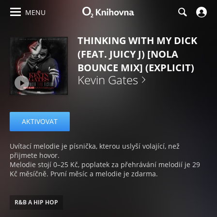
MENU
THINKING WITH MY DICK
(FEAT. JUICY J) [NOLA
BOUNCE MIX] (EXPLICIT)
Kevin Gates
AKTIVOVAT
Uvítací melodie je písnička, kterou uslyší volající, než
přijmete hovor.
Melodie stojí 0–25 Kč, poplatek za přehrávání melodií je 29
Kč měsíčně. První měsíc a melodie je zdarma.
R&B A HIP HOP