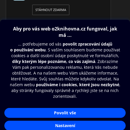
STÁHNOUT ZDARMA
Obsah ke stažení
Moje O2 Knihovna
Další zábava
© O2 Czech Republic a.s.
Nákupní řád
Přístupnost
Aplikace O2 Knihovna
Zásady zpracování osobních údajů
Čti a poslouchej své e-knihy a
Cookies