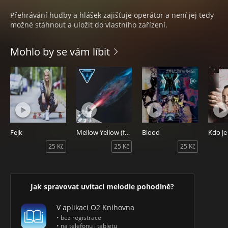
Přehrávání hudby a hlášek zajišťuje operátor a není jej tedy
možné stáhnout a uložit do vlastního zařízení.
Mohlo by se vám líbit
Fejk
Mellow Yellow (feat. Paul Gate)
Blood
Kdo je
25 Kč
25 Kč
25 Kč
Jak spravovat uvítaci melodie pohodlně?
V aplikaci O2 Knihovna
• bez registrace
• na telefonu i tabletu