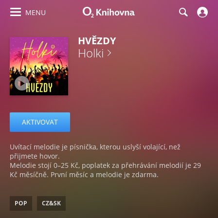
MENU
HVĚZDY
Holki
AKTIVOVAT
Uvítací melodie je písnička, kterou uslyší volající, než
přijmete hovor.
Melodie stojí 0–25 Kč, poplatek za přehrávání melodií je 29
Kč měsíčně. První měsíc a melodie je zdarma.
POP
CZ&SK