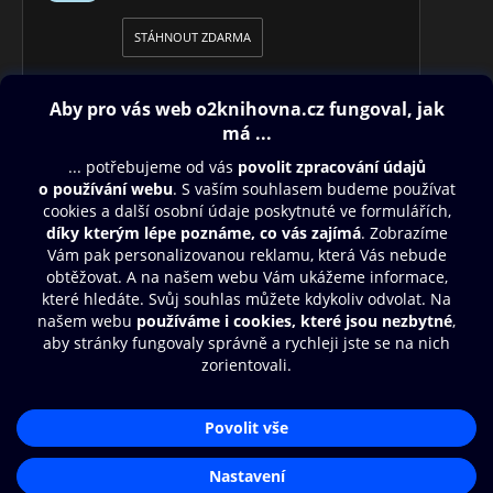
STÁHNOUT ZDARMA
Obsah ke stažení
Moje O2 Knihovna
Další zábava
© O2 Czech Republic a.s.
Nákupní řád
Přístupnost
Aplikace O2 Knihovna
Zásady zpracování osobních údajů
Čti a poslouchej své e-knihy a
Cookies