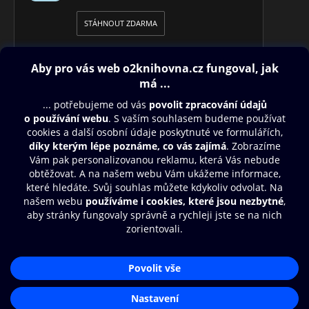
STÁHNOUT ZDARMA
Obsah ke stažení
Moje O2 Knihovna
Další zábava
© O2 Czech Republic a.s.
Nákupní řád
Přístupnost
Aplikace O2 Knihovna
Zásady zpracování osobních údajů
Čti a poslouchej své e-knihy a
Cookies