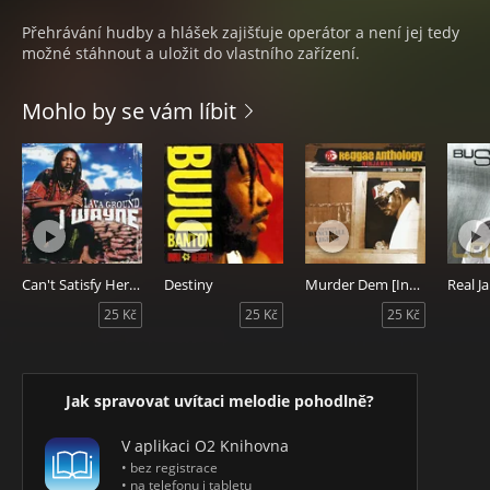
Přehrávání hudby a hlášek zajišťuje operátor a není jej tedy
možné stáhnout a uložit do vlastního zařízení.
Mohlo by se vám líbit
Can't Satisfy Her [1st Verse]
Destiny
Murder Dem [Intro]
Real J
25 Kč
25 Kč
25 Kč
Jak spravovat uvítaci melodie pohodlně?
V aplikaci O2 Knihovna
• bez registrace
• na telefonu i tabletu