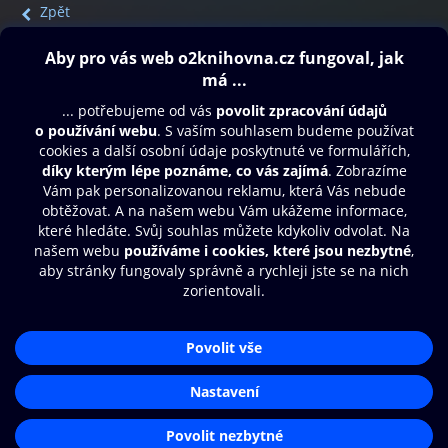
Zpět
Obsah ke stažení
Moje O2 Knihovna
Další zábava
© O2 Czech Republic a.s.
Nákupní řád
Přístupnost
Aplikace O2 Knihovna
Zásady zpracování osobních údajů
Čti a poslouchej své e-knihy a
Cookies
audioknihy rychleji a pohodlněji.
Nastavení cookies