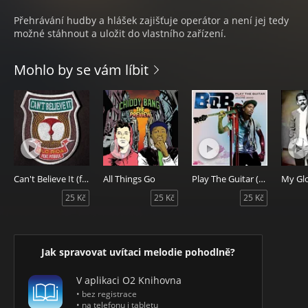
Přehrávání hudby a hlášek zajišťuje operátor a není jej tedy
možné stáhnout a uložit do vlastního zařízení.
Mohlo by se vám líbit
Can't Believe It (feat. Pitbull)
All Things Go
Play The Guitar (feat. André 3000)
25 Kč
25 Kč
25 Kč
Jak spravovat uvítaci melodie pohodlně?
V aplikaci O2 Knihovna
• bez registrace
• na telefonu i tabletu