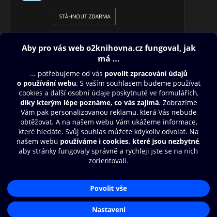
STÁHNOUT ZDARMA
Obsah ke stažení
Moje O2 Knihovna
Další zábava
© O2 Czech Republic a.s.
Nákupní řád
Přístupnost
Aplikace O2 Knihovna
Zásady zpracování osobních údajů
Čti a poslouchej své e-knihy a
Cookies