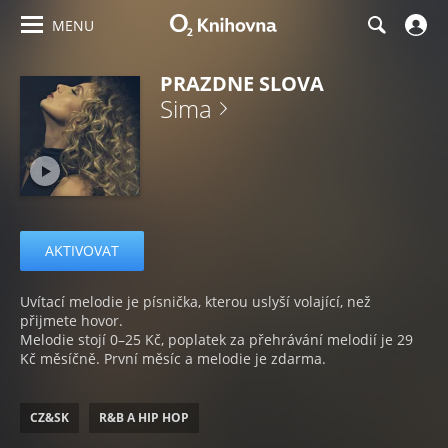
MENU
PRAZDNE SLOVA
Sima
AKTIVOVAT
Uvítací melodie je písnička, kterou uslyší volající, než
přijmete hovor.
Melodie stojí 0–25 Kč, poplatek za přehrávání melodií je 29
Kč měsíčně. První měsíc a melodie je zdarma.
CZ&SK
R&B A HIP HOP