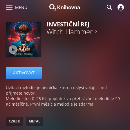
MENU
INVESTIČNÍ REJ
Witch Hammer
AKTIVOVAT
Uvítací melodie je písnička, kterou uslyší volající, než
přijmete hovor.
Melodie stojí 0–25 Kč, poplatek za přehrávání melodií je 29
Kč měsíčně. První měsíc a melodie je zdarma.
CZ&SK
METAL