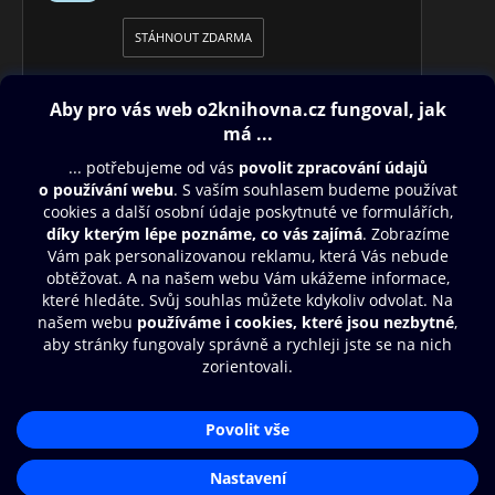
STÁHNOUT ZDARMA
Obsah ke stažení
Moje O2 Knihovna
Další zábava
© O2 Czech Republic a.s.
Nákupní řád
Přístupnost
Aplikace O2 Knihovna
Zásady zpracování osobních údajů
Čti a poslouchej své e-knihy a
Cookies