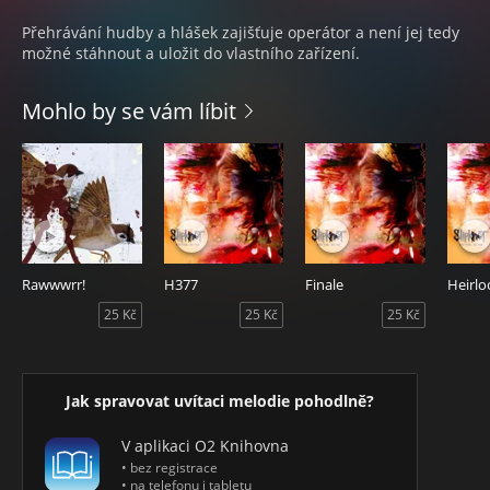
Přehrávání hudby a hlášek zajišťuje operátor a není jej tedy
možné stáhnout a uložit do vlastního zařízení.
Mohlo by se vám líbit
Rawwwrr!
H377
Finale
Heirl
25 Kč
25 Kč
25 Kč
Jak spravovat uvítaci melodie pohodlně?
V aplikaci O2 Knihovna
• bez registrace
• na telefonu i tabletu