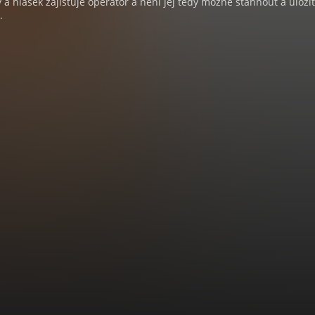
a hlášek zajišťuje operátor a není jej tedy možné stáhnout a uloži
.