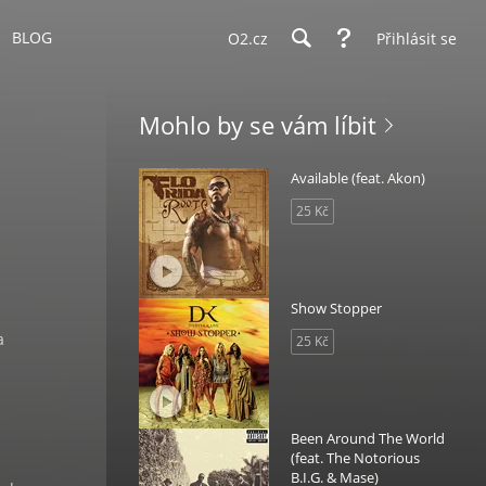
BLOG
O2.cz
Přihlásit se
Mohlo by se vám líbit
Available (feat. Akon)
25 Kč
Show Stopper
a
25 Kč
Been Around The World
(feat. The Notorious
B.I.G. & Mase)