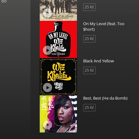
t do
25 Kč
On My Level (feat. Too
$hort)
25 Kč
Black And Yellow
25 Kč
Best, Best (He da Bomb)
25 Kč