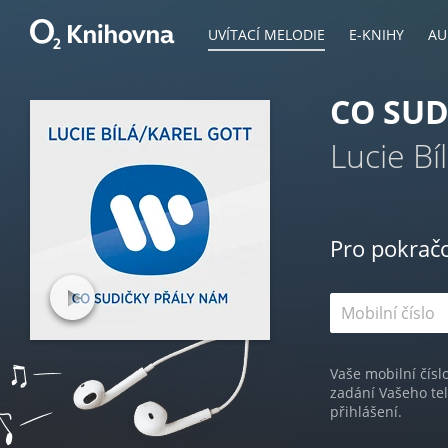
UVÍTACÍ MELODIE
E-KNIHY
AU
CO SUD
Lucie Bí
Pro pokrač
Vaše mobilní čísl
zadání Vašeho te
přihlášení.