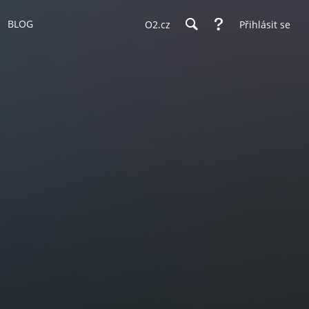
BLOG
O2.cz
Přihlásit se