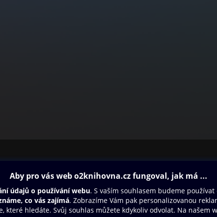
ovna
Další zábava
Oneplay
Oneplay Originály
Sport