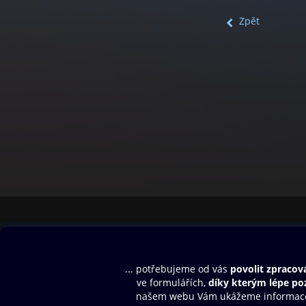
Zpět
Obsah ke stažení
Moje O2 Knih
Uvítací melodie
Přihlásit se
Aplikace a hry
E-knihy
Dárkový poukaz
SMS/MMS Info
Audioknihy
Nápověda
Blog