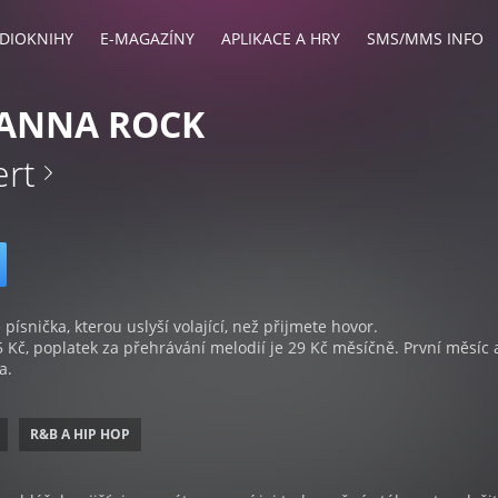
DIOKNIHY
E-MAGAZÍNY
APLIKACE A HRY
SMS/MMS INFO
WANNA ROCK
ert
 písnička, kterou uslyší volající, než přijmete hovor.
5 Kč, poplatek za přehrávání melodií je 29 Kč měsíčně. První měsíc 
a.
R&B A HIP HOP