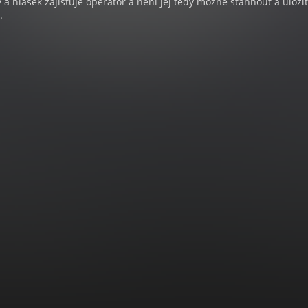
a hlášek zajišťuje operátor a není jej tedy možné stáhnout a uloži
.