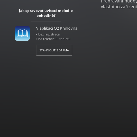
Přehrávání hudby 
vlastního zařízení
Jak spravovat uvítaci melodie
pohodlně?
V aplikaci O2 Knihovna
• bez registrace
• na telefonu i tabletu
STÁHNOUT ZDARMA