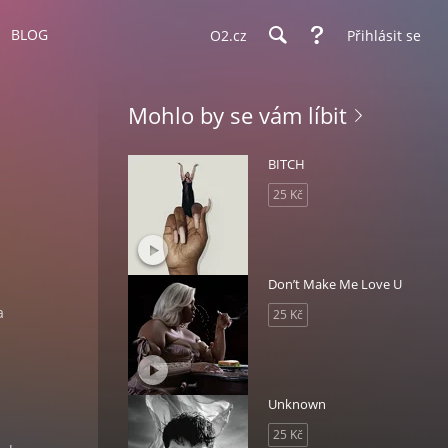
BLOG
O2.cz
Přihlásit se
Mohlo by se vám líbit
BITCH
25 Kč
Don’t Make Me Love U
a
25 Kč
Unknown
25 Kč