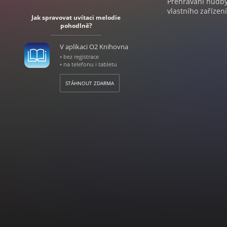
Přehrávání hudby 
vlastního zařízení
Jak spravovat uvítaci melodie
pohodlně?
V aplikaci O2 Knihovna
• bez registrace
• na telefonu i tabletu
STÁHNOUT ZDARMA