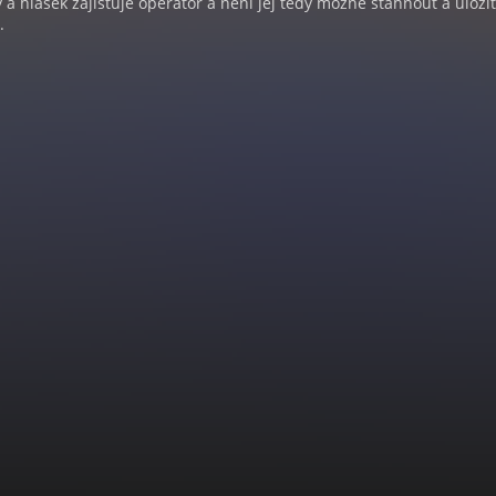
a hlášek zajišťuje operátor a není jej tedy možné stáhnout a uloži
.