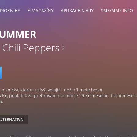
DIOKNIHY
E-MAGAZÍNY
APLIKACE A HRY
SMS/MMS INFO
RUMMER
 Chili Peppers
 písnička, kterou uslyší volající, než přijmete hovor.
5 Kč, poplatek za přehrávání melodií je 29 Kč měsíčně. První měsíc 
a.
ALTERNATIVNÍ