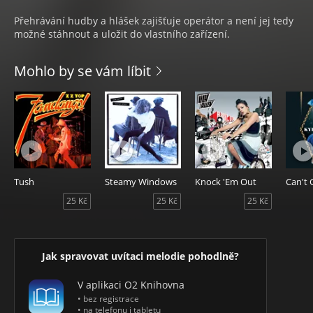
Přehrávání hudby a hlášek zajišťuje operátor a není jej tedy
možné stáhnout a uložit do vlastního zařízení.
Mohlo by se vám líbit
Tush
Steamy Windows
Knock 'Em Out
25 Kč
25 Kč
25 Kč
Jak spravovat uvítaci melodie pohodlně?
V aplikaci O2 Knihovna
• bez registrace
• na telefonu i tabletu