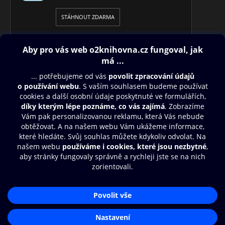
STÁHNOUT ZDARMA
Obsah ke stažení
Moje O2 Knihovna
Další zábava
© O2 Czech Republic a.s.
Nákupní řád
Přístupnost
Aplikace O2 Knihovna
Zásady zpracování osobních údajů
Čti a poslouchej své e-knihy a
Cookies