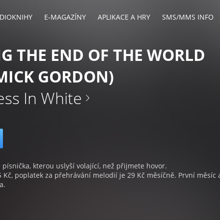
DIOKNIHY
E-MAGAZÍNY
APLIKACE A HRY
SMS/MMS INFO
G THE END OF THE WORLD
 MICK GORDON)
ess In White
 písnička, kterou uslyší volající, než přijmete hovor.
5 Kč, poplatek za přehrávání melodií je 29 Kč měsíčně. První měsíc 
a.