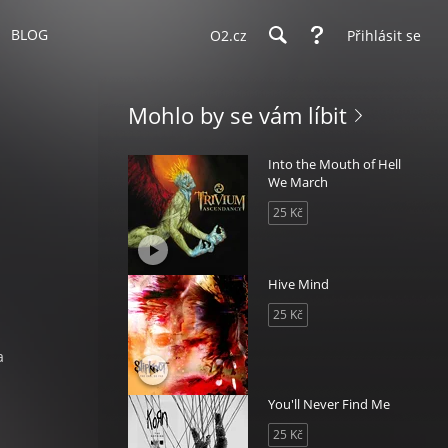
BLOG
O2.cz
Přihlásit se
Mohlo by se vám líbit
Into the Mouth of Hell
We March
25 Kč
Hive Mind
25 Kč
a
You'll Never Find Me
25 Kč