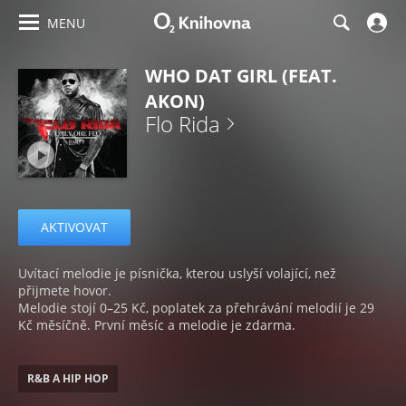
MENU
WHO DAT GIRL (FEAT.
AKON)
Flo Rida
AKTIVOVAT
Uvítací melodie je písnička, kterou uslyší volající, než
přijmete hovor.
Melodie stojí 0–25 Kč, poplatek za přehrávání melodií je 29
Kč měsíčně. První měsíc a melodie je zdarma.
R&B A HIP HOP