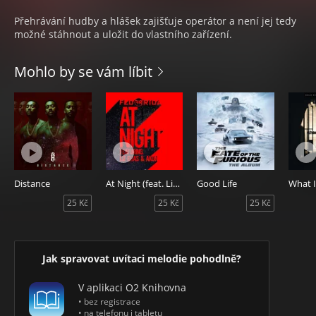
Přehrávání hudby a hlášek zajišťuje operátor a není jej tedy
možné stáhnout a uložit do vlastního zařízení.
Mohlo by se vám líbit
Distance
At Night (feat. Liz Elias and Akon)
Good Life
What I
25 Kč
25 Kč
25 Kč
Jak spravovat uvítaci melodie pohodlně?
V aplikaci O2 Knihovna
• bez registrace
• na telefonu i tabletu