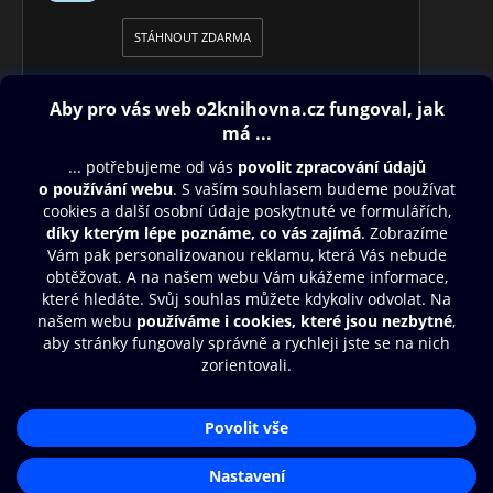
STÁHNOUT ZDARMA
Obsah ke stažení
Moje O2 Knihovna
Další zábava
© O2 Czech Republic a.s.
Nákupní řád
Přístupnost
Aplikace O2 Knihovna
Zásady zpracování osobních údajů
Čti a poslouchej své e-knihy a
Cookies