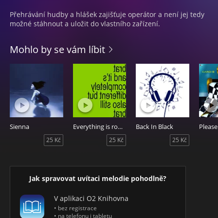
Přehrávání hudby a hlášek zajišťuje operátor a není jej tedy
možné stáhnout a uložit do vlastního zařízení.
Mohlo by se vám líbit
Sienna
Everything is romantic featuring caroline polachek
Back In Black
Pleas
25 Kč
25 Kč
25 Kč
Jak spravovat uvítaci melodie pohodlně?
V aplikaci O2 Knihovna
• bez registrace
• na telefonu i tabletu