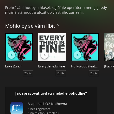
Přehrávání hudby a hlášek zajišťuje operátor a není jej tedy
možné stáhnout a uložit do vlastního zařízení.
Mohlo by se vám líbit
Lake Zurich
Everything Is Fine
Hollywood (feat. Snoop Dogg & Jamie Principle)
25 Kč
25 Kč
25 Kč
Jak spravovat uvítaci melodie pohodlně?
V aplikaci O2 Knihovna
• bez registrace
• na telefonu i tabletu