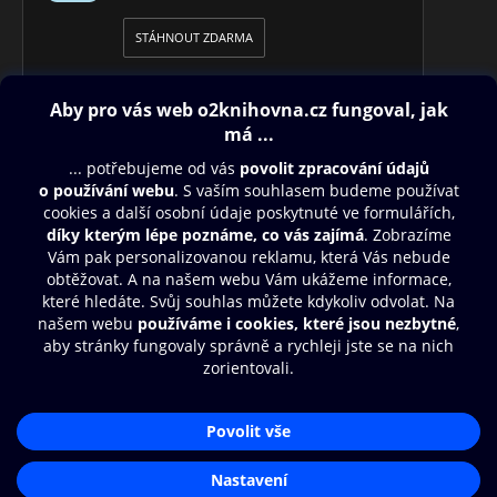
STÁHNOUT ZDARMA
Obsah ke stažení
Moje O2 Knihovna
Další zábava
© O2 Czech Republic a.s.
Nákupní řád
Přístupnost
Aplikace O2 Knihovna
Zásady zpracování osobních údajů
Čti a poslouchej své e-knihy a
Cookies