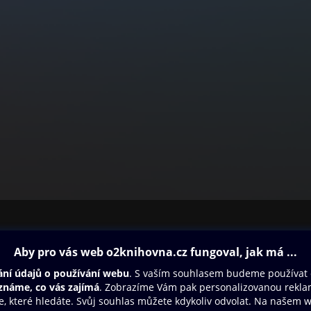
ovna
Další zábava
Oneplay
Oneplay Originály
Sport