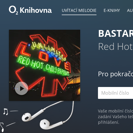
UVÍTACÍ MELODIE
E-KNIHY
AU
BASTAR
Red Hot
Pro pokrač
Vaše mobilní čísl
zadání Vašeho te
přihlášení.