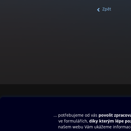
Zpět
Obsah ke stažení
Moje O2 Knih
Uvítací melodie
Přihlásit se
Aplikace a hry
E-knihy
Dárkový poukaz
SMS/MMS Info
Audioknihy
Nápověda
Blog