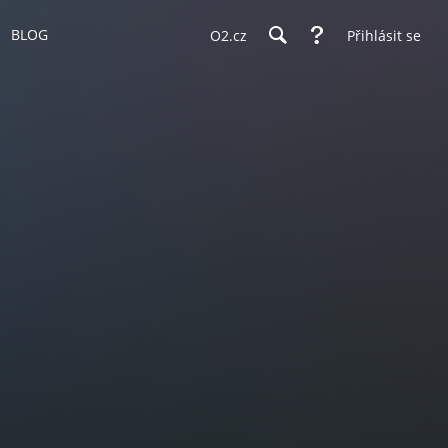
BLOG
O2.cz
Přihlásit se