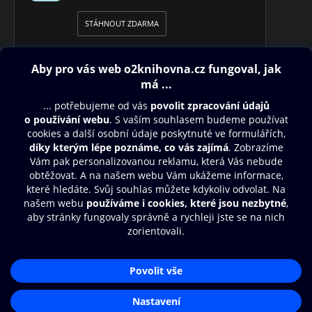
STÁHNOUT ZDARMA
Obsah ke stažení
Moje O2 Knihovna
Další zábava
© O2 Czech Republic a.s.
Nákupní řád
Přístupnost
Aplikace O2 Knihovna
Zásady zpracování osobních údajů
Čti a poslouchej své e-knihy a
Cookies