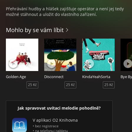
Přehrávání hudby a hlášek zajišťuje operátor a není jej tedy
možné stáhnout a uložit do vlastního zařízení.
Mohlo by se vám líbit
Golden Age
Disconnect
KindaYeahSorta
25 Kč
25 Kč
25 Kč
Jak spravovat uvítaci melodie pohodlně?
V aplikaci O2 Knihovna
• bez registrace
• na telefonu i tabletu