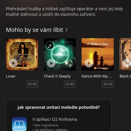
Přehrávání hudby a hlášek zajišťuje operátor a není jej tedy
možné stáhnout a uložit do vlastního zařízení.
Mohlo by se vám líbit
Loser
Check It Deeply
Dance With My Mother
25 Kč
25 Kč
25 Kč
Jak spravovat uvítaci melodie pohodlně?
V aplikaci O2 Knihovna
• bez registrace
• na telefonu i tabletu