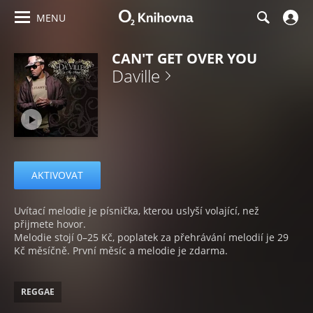
MENU
CAN'T GET OVER YOU
Daville
AKTIVOVAT
Uvítací melodie je písnička, kterou uslyší volající, než
přijmete hovor.
Melodie stojí 0–25 Kč, poplatek za přehrávání melodií je 29
Kč měsíčně. První měsíc a melodie je zdarma.
REGGAE