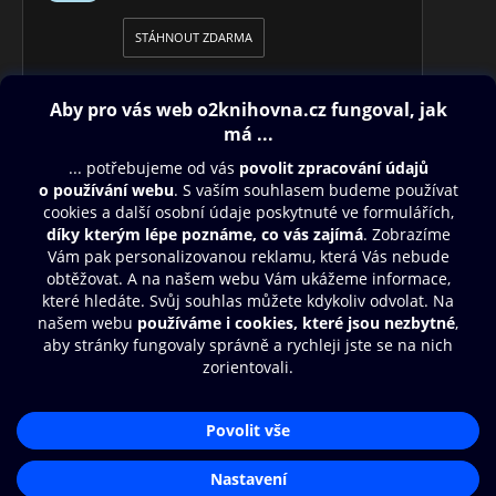
STÁHNOUT ZDARMA
Obsah ke stažení
Moje O2 Knihovna
Další zábava
© O2 Czech Republic a.s.
Nákupní řád
Přístupnost
Aplikace O2 Knihovna
Zásady zpracování osobních údajů
Čti a poslouchej své e-knihy a
Cookies