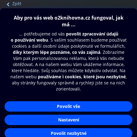
Zpět
Obsah ke stažení
Moje O2 Knihovna
Další zábava
© O2 Czech Republic a.s.
Nákupní řád
Přístupnost
Aplikace O2 Knihovna
Zásady zpracování osobních údajů
Čti a poslouchej své e-knihy a
Cookies
audioknihy rychleji a pohodlněji.
Nastavení cookies