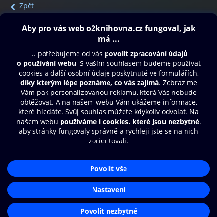
Zpět
Obsah ke stažení
Moje O2 Knihovna
Další zábava
© O2 Czech Republic a.s.
Nákupní řád
Přístupnost
Aplikace O2 Knihovna
Zásady zpracování osobních údajů
Čti a poslouchej své e-knihy a
Cookies
audioknihy rychleji a pohodlněji.
Nastavení cookies