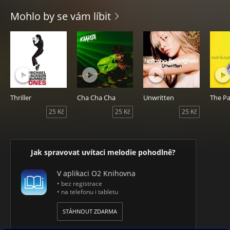
Mohlo by se vám líbit
Thriller
Cha Cha Cha
Unwritten
The P
25 Kč
25 Kč
25 Kč
Jak spravovat uvítaci melodie pohodlně?
V aplikaci O2 Knihovna
• bez registrace
• na telefonu i tabletu
STÁHNOUT ZDARMA