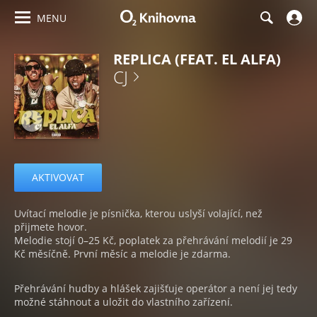
MENU
REPLICA (FEAT. EL ALFA)
CJ
AKTIVOVAT
Uvítací melodie je písnička, kterou uslyší volající, než
přijmete hovor.
Melodie stojí 0–25 Kč, poplatek za přehrávání melodií je 29
Kč měsíčně. První měsíc a melodie je zdarma.
Přehrávání hudby a hlášek zajišťuje operátor a není jej tedy
možné stáhnout a uložit do vlastního zařízení.