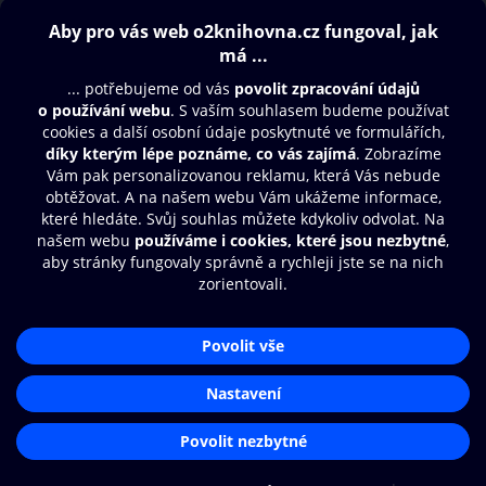
Obsah ke stažení
Moje O2 Knihovna
Další zábava
© O2 Czech Republic a.s.
Nákupní řád
Přístupnost
Aplikace O2 Knihovna
Zásady zpracování osobních údajů
Čti a poslouchej své e-knihy a
Cookies
audioknihy rychleji a pohodlněji.
Nastavení cookies
STÁHNOUT