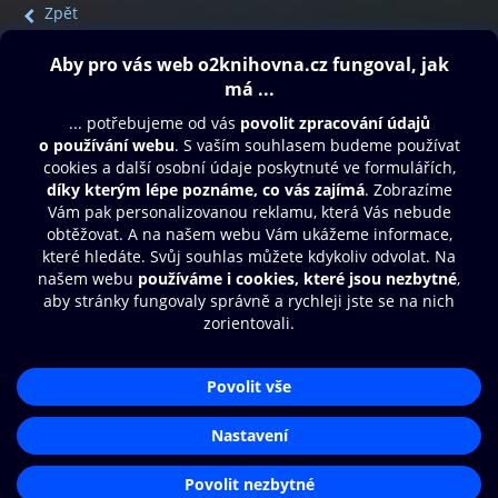
Zpět
Obsah ke stažení
Moje O2 Knihovna
Další zábava
© O2 Czech Republic a.s.
Nákupní řád
Přístupnost
Aplikace O2 Knihovna
Zásady zpracování osobních údajů
Čti a poslouchej své e-knihy a
Cookies
audioknihy rychleji a pohodlněji.
Nastavení cookies