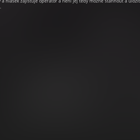
a hlášek zajišťuje operátor a není jej tedy možné stáhnout a uloži
.