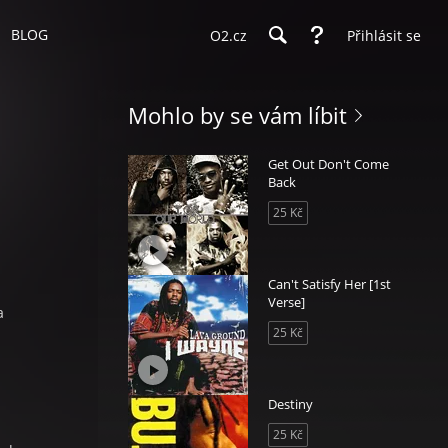
BLOG
O2.cz
Přihlásit se
Mohlo by se vám líbit
Get Out Don't Come
Back
25 Kč
Can't Satisfy Her [1st
Verse]
a
25 Kč
Destiny
25 Kč