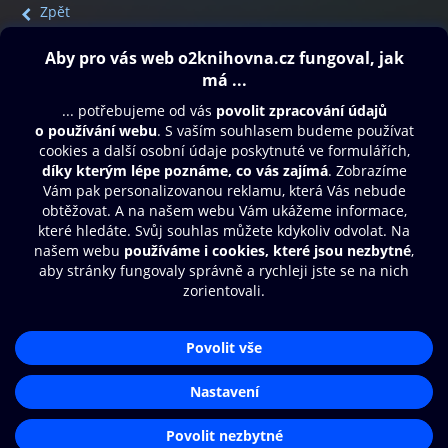
Zpět
Obsah ke stažení
Moje O2 Knihovna
Další zábava
© O2 Czech Republic a.s.
Nákupní řád
Přístupnost
Aplikace O2 Knihovna
Zásady zpracování osobních údajů
Čti a poslouchej své e-knihy a
Cookies
audioknihy rychleji a pohodlněji.
Nastavení cookies