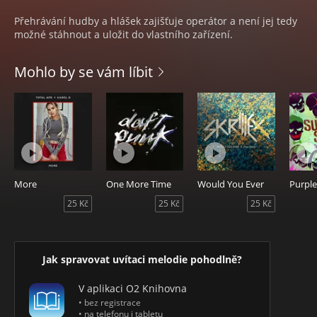
Přehrávání hudby a hlášek zajišťuje operátor a není jej tedy
možné stáhnout a uložit do vlastního zařízení.
Mohlo by se vám líbit
More
One More Time
Would You Ever
25 Kč
25 Kč
25 Kč
Jak spravovat uvítaci melodie pohodlně?
V aplikaci O2 Knihovna
• bez registrace
• na telefonu i tabletu