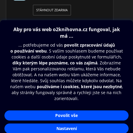
STÁHNOUT ZDARMA
Obsah ke stažení
Moje O2 Knihovna
Další zábava
© O2 Czech Republic a.s.
Nákupní řád
Přístupnost
Aplikace O2 Knihovna
Zásady zpracování osobních údajů
Čti a poslouchej své e-knihy a
Cookies