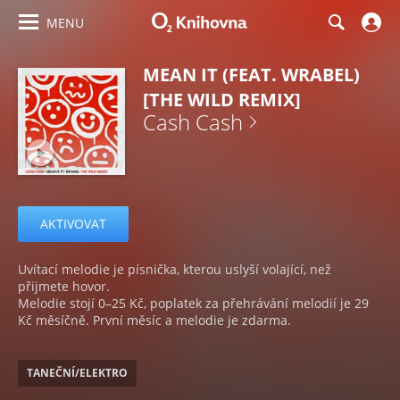
MENU
MEAN IT (FEAT. WRABEL)
[THE WILD REMIX]
Cash Cash
AKTIVOVAT
Uvítací melodie je písnička, kterou uslyší volající, než
přijmete hovor.
Melodie stojí 0–25 Kč, poplatek za přehrávání melodií je 29
Kč měsíčně. První měsíc a melodie je zdarma.
TANEČNÍ/ELEKTRO