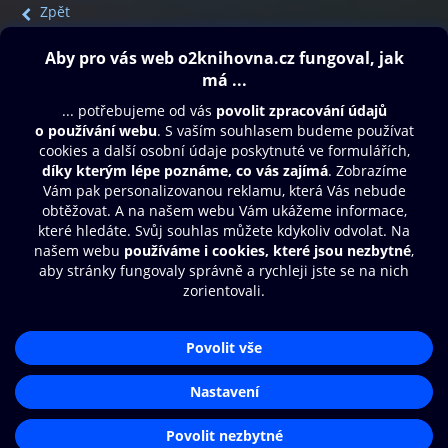
Zpět
Obsah ke stažení
Moje O2 Knihovna
Další zábava
© O2 Czech Republic a.s.
Nákupní řád
Přístupnost
Aplikace O2 Knihovna
Zásady zpracování osobních údajů
Čti a poslouchej své e-knihy a
Cookies
audioknihy rychleji a pohodlněji.
Nastavení cookies