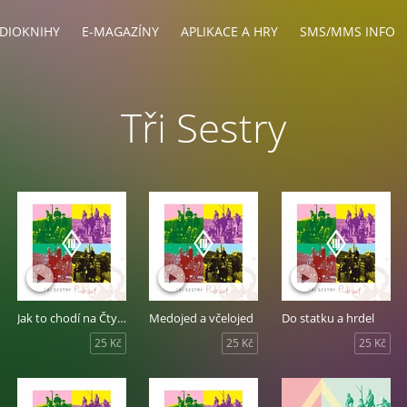
DIOKNIHY
E-MAGAZÍNY
APLIKACE A HRY
SMS/MMS INFO
Tři Sestry
Jak to chodí na Čtyřce
Medojed a včelojed
Do statku a hrdel
25 Kč
25 Kč
25 Kč