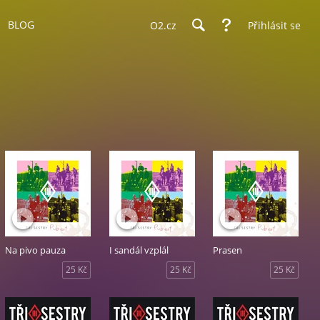
BLOG
O2.cz
Přihlásit se
Na pivo pauza
I sandál vzplál
Prasen
25 Kč
25 Kč
25 Kč