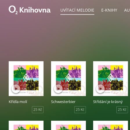
UVÍTACÍ MELODIE
E-KNIHY
AU
Křídla molí
Schwesterbier
Střídání je krásný
25 Kč
25 Kč
25 Kč