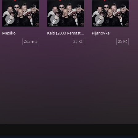
Mexiko
Kelti (2000 Remastered version)
Pijanovka
Zdarma
25 Kč
25 Kč