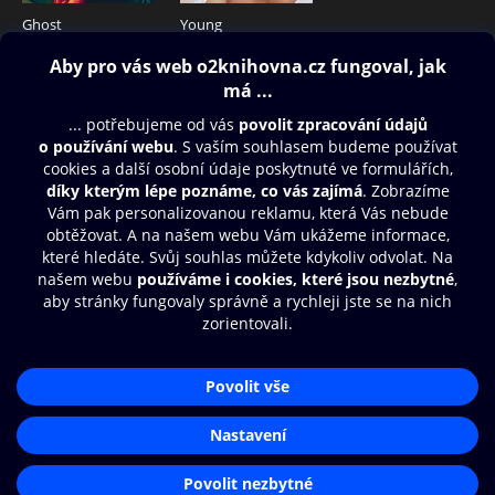
Ghost
Young
25 Kč
25 Kč
Obsah ke stažení
Moje O2 Knihovna
Další zábava
© O2 Czech Republic a.s.
Nákupní řád
Přístupnost
Aplikace O2 Knihovna
Zásady zpracování osobních údajů
Čti a poslouchej své e-knihy a
Cookies
audioknihy rychleji a pohodlněji.
Nastavení cookies