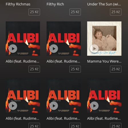
Filthy Richmas
Filthy Rich
Under The Sun (with Alok & Switch Disco) [KC Lights Remix]
25 Kč
25 Kč
25 Kč
Alibi (feat. Rudimental) [Instrumental]
Alibi (feat. Rudimental) [Acapella]
Mamma You Were Right
25 Kč
25 Kč
25 Kč
Alibi (feat. Rudimental) [Joel Corry Remix]
Alibi (feat. Rudimental) [Shapes VIP Mix]
Alibi (feat. Rudimental)
25 Kč
25 Kč
25 Kč