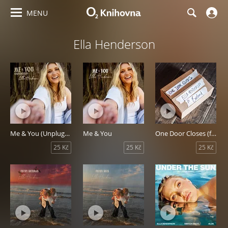
MENU
Ella Henderson
Me & You (Unplugged)
Me & You
One Door Closes (feat. Breland)
25 Kč
25 Kč
25 Kč