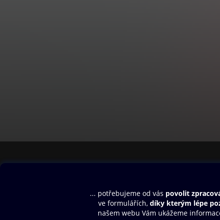
Obsah ke stažení
Moje O2 Knih
Uvítací melodie
Přihlásit se
Aplikace a hry
E-knihy
Dárkový poukaz
SMS/MMS Info
Audioknihy
Nápověda
Blog