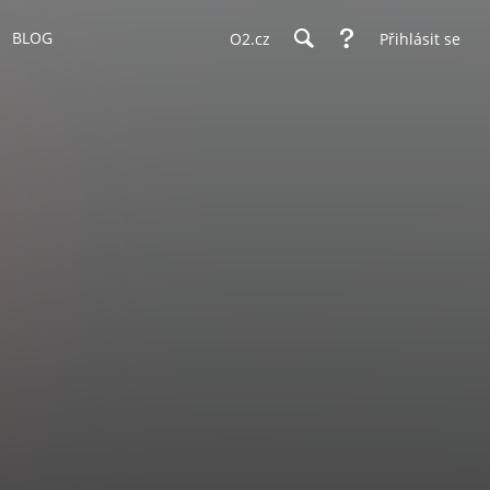
BLOG
O2.cz
Přihlásit se