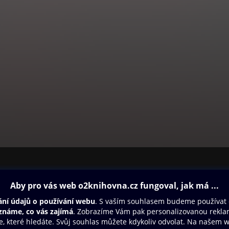
ovna
Další zábava
Oneplay
Oneplay Originály
Sport