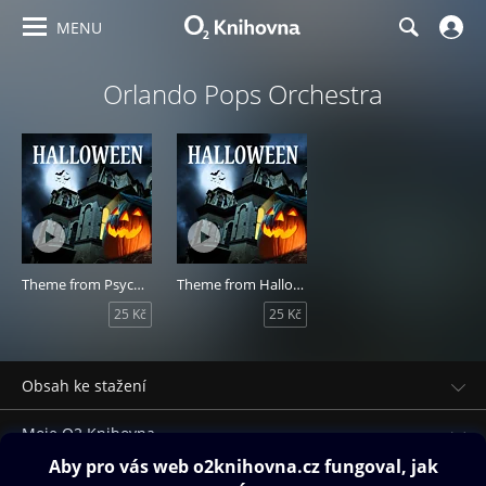
MENU
Orlando Pops Orchestra
Theme from Psycho - Prelude
Theme from Halloween
25 Kč
25 Kč
Obsah ke stažení
Moje O2 Knihovna
Další zábava