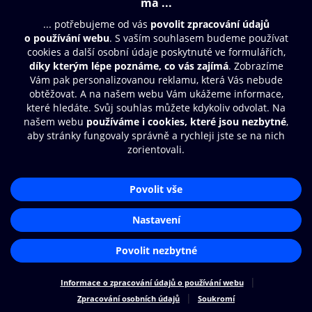
© O2 Czech Republic a.s.
Nákupní řád
Přístupnost
Zásady zpracování osobních údajů
Cookies
Nastavení cookies
Aplikace O2 Knihovna
Čti a poslouchej své e-knihy a
audioknihy rychleji a pohodlněji.
STÁHNOUT