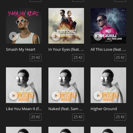
Smash My Heart
In Your Eyes (feat. Alida)
All This Love (feat. Harlœ)
25 Kč
25 Kč
25 Kč
Like You Mean It (feat. Rhys)
Naked (feat. Sam Martin)
Higher Ground
25 Kč
25 Kč
25 Kč