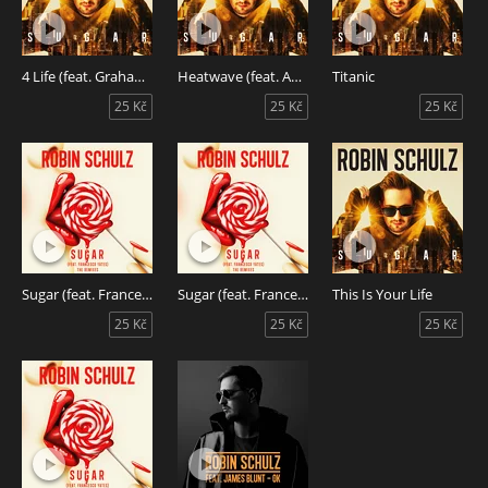
4 Life (feat. Graham Candy)
Heatwave (feat. Akon)
Titanic
25 Kč
25 Kč
25 Kč
Sugar (feat. Francesco Yates) [Stadiumx Remix]
Sugar (feat. Francesco Yates) [EDX's Ibiza Sunrise Remix]
This Is Your Life
25 Kč
25 Kč
25 Kč