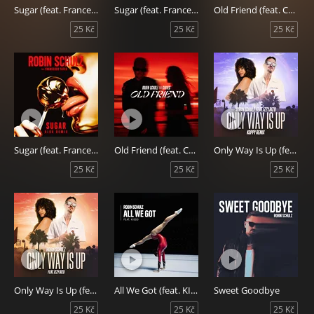
Sugar (feat. Francesco Yates) [ALOK Remix]
Sugar (feat. Francesco Yates) [Zerb Remix]
Old Friend (feat. CLOVES) [KOPPY Remix]
25 Kč
25 Kč
25 Kč
Sugar (feat. Francesco Yates) [ALOK Remix]
Old Friend (feat. CLOVES)
Only Way Is Up (feat. Izzy Bizu) [KOPPY Remix]
25 Kč
25 Kč
25 Kč
Only Way Is Up (feat. Izzy Bizu)
All We Got (feat. KIDDO)
Sweet Goodbye
25 Kč
25 Kč
25 Kč