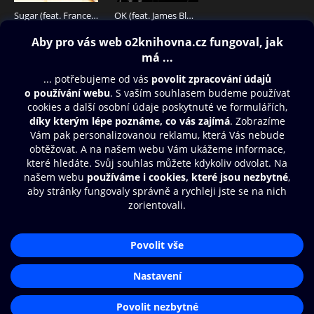
Sugar (feat. Francesco Yates)
OK (feat. James Blunt)
25 Kč
25 Kč
Obsah ke stažení
Moje O2 Knihovna
Další zábava
© O2 Czech Republic a.s.
Nákupní řád
Přístupnost
Aplikace O2 Knihovna
Zásady zpracování osobních údajů
Čti a poslouchej své e-knihy a
Cookies
audioknihy rychleji a pohodlněji.
Nastavení cookies