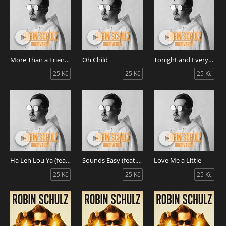
More Than a Friend (feat. Nico Santos)
Oh Child
Tonight and Every Night
25 Kč
25 Kč
25 Kč
Ha Leh Lou Ya (feat. Christy McDonald)
Sounds Easy (feat. Ruxley)
Love Me a Little
25 Kč
25 Kč
25 Kč