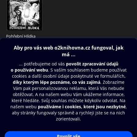
Pohřební Hlídka
25 Kč
Obsah ke stažení
Moje O2 Knihovna
Další zábava
© O2 Czech Republic a.s.
Nákupní řád
Přístupnost