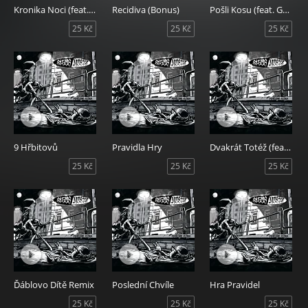
Kronika Noci (feat. Tonya Graves)
Recidiva (Bonus)
Pošli Kosu (feat. Gambrz Reprs)
25 Kč
25 Kč
25 Kč
9 Hřbitovů
Pravidla Hry
Dvakrát Totéž (feat. Prago Union)
25 Kč
25 Kč
25 Kč
Ďáblovo Dítě Remix
Poslední Chvíle
Hra Pravidel
25 Kč
25 Kč
25 Kč