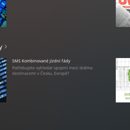
SMS ceny paliva
Známe ceny BENZÍNU A NAFTY
y
SMS Kombinované jízdní řády
Potřebujete vyhledat spojení mezi dvěma
destinacemi v Česku, Evropě?
Jízdní řády vlaky
Jízdní řády vlaků jednoduše ve vašem telefonu.