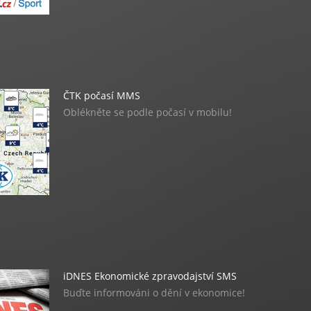
ČTK počasí MMS
Oblékněte se podle počasí v mobilu!
iDNES Ekonomické zpravodajství SMS
Buďte informováni o dění v ekonomice!