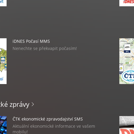
iDNES Sportovní zpravodajství MMS
Fanděte sportu v mobilu!
iDNES Počasí MMS
Nenechte se překvapit počasím!
SMS počasí ČTK dle regionu
Oblékněte se podle počasí v mobilu!
ké zprávy
ČTK ekonomické zpravodajství SMS
Aktuální ekonomické informace ve vašem
mobilu!