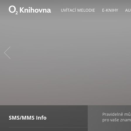
Zobrazit
nabídku
UVÍTACÍ MELODIE
E-KNIHY
AU
SMS/
Pravidelně můž
SMS/MMS Info
pro vaše znam