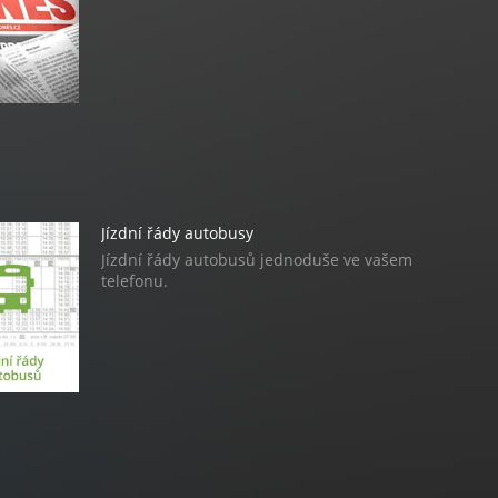
Jízdní řády autobusy
Jízdní řády autobusů jednoduše ve vašem
telefonu.