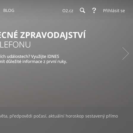
BLOG
O2.cz
Přihlásit se
věta, předpovědi počasí, aktuální horoskop sestavený přímo