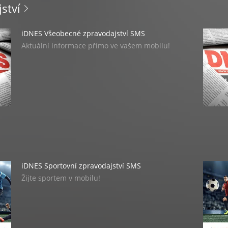
ství
iDNES Všeobecné zpravodajství SMS
Aktuální informace přímo ve vašem mobilu!
iDNES Všeobecné zpravodajství MMS
Aktuální informace slovy i obrazem ve vašem
mobilu!
iDNES Sportovní zpravodajství SMS
Žijte sportem v mobilu!