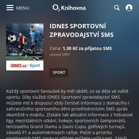
MENU
IDNES SPORTOVNÍ
ZPRAVODAJSTVÍ SMS
Cena:
1,30 Kč za přijatou SMS
včetně DPH
SPORT
Každý sportovní fanoušek by měl vědět, co se děje ve světě
sportu. Díky službě iDNES Sportovní zpravodajství SMS
můžete mít k dispozici vždy čerstvé informace z domácího i
zahraničního sportovního dění prostřednictvím SMS zpráv
okamžitě v mobilu. Získáte tak aktuální informace z fotbalové
ligy, mezistátních utkání, hokeje, sportovních šampionátů,
tenisového Grand Slamu a Davis Cupu, golfových turnajů,
závodů F1 a automobilových rallye. Počet a prioritu
sportovních SMS zpráv si přitom můžete určit sami. Záleží