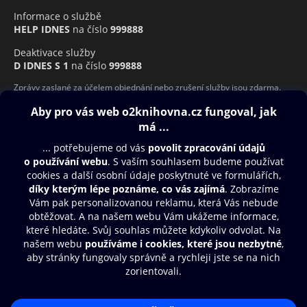
Informace o službě
HELP IDNES
na číslo
999888
Deaktivace služby
D IDNES S 1
na číslo
999888
Zprávy zaslané za účelem objednání nebo zrušení služby jsou zdarma.
Obsah ke stažení
Moje O2 Knihovna
Další zábava
© O2 Czech Republic a.s.
Nákupní řád
Přístupnost