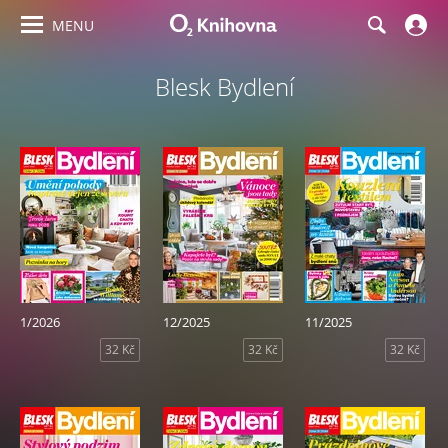
MENU
Blesk Bydlení
1/2026
12/2025
11/2025
32 Kč
32 Kč
32 Kč