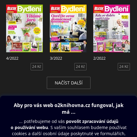
4/2022
3/2022
2/2022
24 Kč
24 Kč
24 Kč
NAČÍST DALŠÍ
Obsah ke stažení
Moje O2 Knihovna