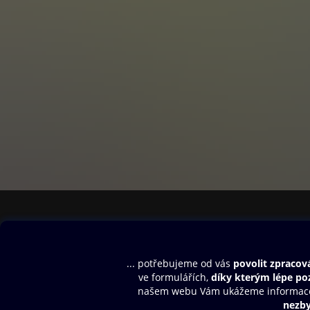
Obsah ke stažení
Moje O2 Knih
Uvítací melodie
Přihlásit se
Aplikace a hry
E-knihy
Dárkový poukaz
SMS/MMS Info
Audioknihy
Nápověda
Blog
E-magazíny
Napište nám