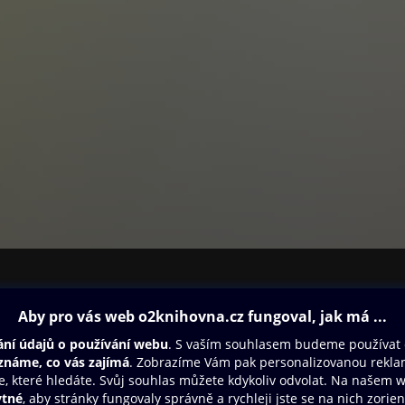
ovna
Další zábava
Oneplay
Oneplay Originály
Sport