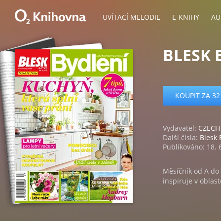
UVÍTACÍ MELODIE
E-KNIHY
AU
BLESK 
KOUPIT ZA 32
Vydavatel:
CZECH 
Další čísla:
Blesk 
Publikováno: 18. 
Měsíčník od A do 
inspiruje v oblas