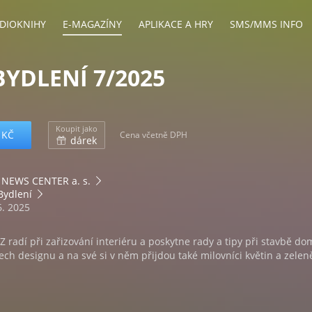
DIOKNIHY
E-MAGAZÍNY
APLIKACE A HRY
SMS/MMS INFO
BYDLENÍ 7/2025
Koupit jako
 KČ
Cena včetně DPH
dárek
NEWS CENTER a. s.
Bydlení
6. 2025
Z radí při zařizování interiéru a poskytne rady a tipy při stavbě do
tech designu a na své si v něm přijdou také milovníci květin a zelen