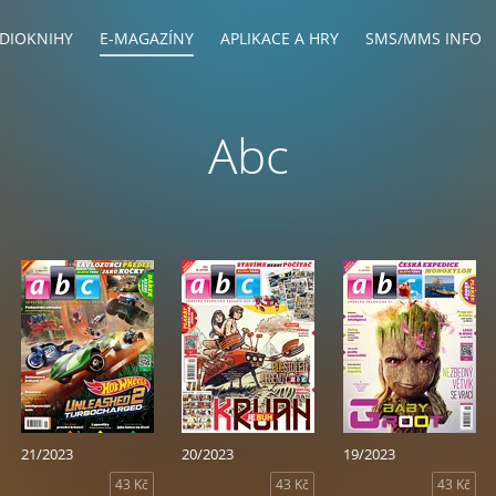
DIOKNIHY
E-MAGAZÍNY
APLIKACE A HRY
SMS/MMS INFO
Abc
21/2023
20/2023
19/2023
43 Kč
43 Kč
43 Kč