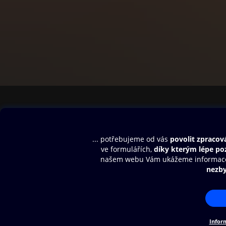
Obsah ke stažení
Moje O2 Knih
Uvítací melodie
Přihlásit se
Aplikace a hry
E-knihy
Dárkový poukaz
SMS/MMS Info
Audioknihy
Nápověda
Blog
E-magazíny
Napište nám
Nákupní řád
© O2 Czech Republic a.s.