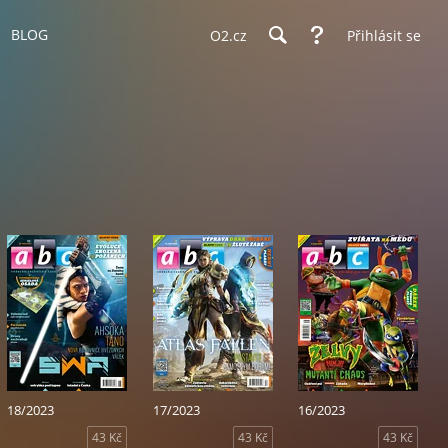
BLOG
O2.cz
Přihlásit se
18/2023
17/2023
16/2023
43 Kč
43 Kč
43 Kč