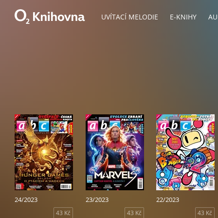
UVÍTACÍ MELODIE
E-KNIHY
AU
24/2023
23/2023
22/2023
43 Kč
43 Kč
43 Kč