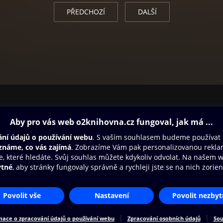
PŘEDCHOZÍ
DALŠÍ
ovna
Další zábava
Oneplay
Oneplay Originály
Sport
Přístupnost
Zásady zpracování osobních údajů
Cookies
Na