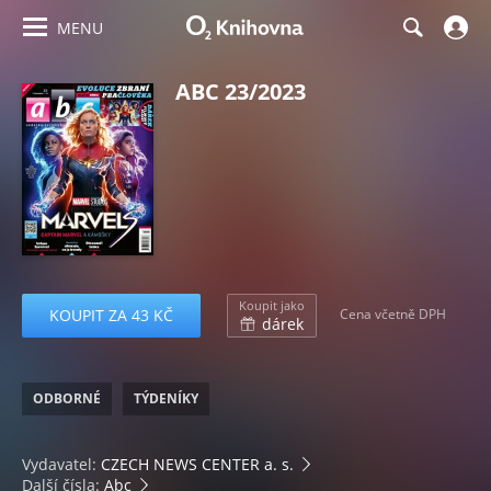
MENU
ABC 23/2023
Koupit jako
KOUPIT ZA 43 KČ
Cena včetně DPH
dárek
ODBORNÉ
TÝDENÍKY
Vydavatel:
CZECH NEWS CENTER a. s.
Další čísla:
Abc