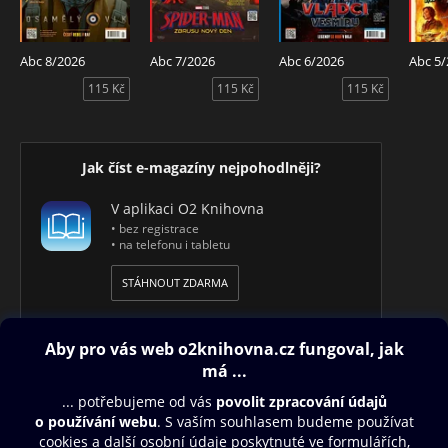
Abc 8/2026
Abc 7/2026
Abc 6/2026
Abc 5
115 Kč
115 Kč
115 Kč
Jak číst e-magazíny nejpohodlněji?
V aplikaci O2 Knihovna
• bez registrace
• na telefonu i tabletu
STÁHNOUT ZDARMA
Obsah ke stažení