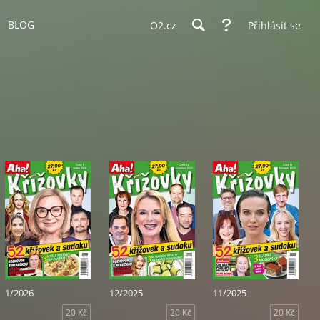
BLOG
O2.cz
Přihlásit se
1/2026
12/2025
11/2025
20 Kč
20 Kč
20 Kč