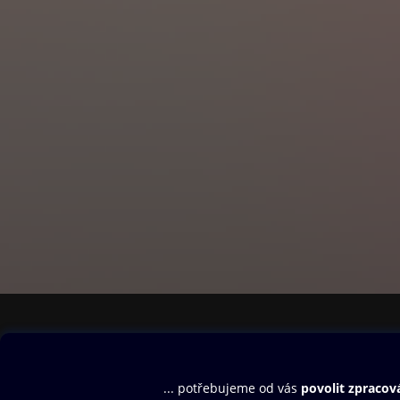
Obsah ke stažení
Moje O2 Knih
Uvítací melodie
Přihlásit se
Aplikace a hry