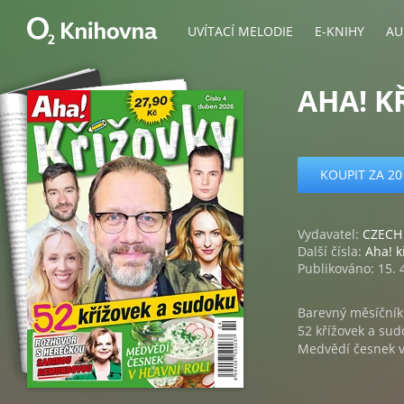
UVÍTACÍ MELODIE
E-KNIHY
AU
AHA! K
KOUPIT ZA 20
Vydavatel:
CZECH 
Další čísla:
Aha! k
Publikováno: 15. 
Barevný měsíčník 
52 křížovek a su
Medvědí česnek v 