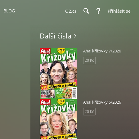
BLOG
O2.cz
Přihlásit se
Další čísla
Aha! křížovky 7/2026
20 Kč
Aha! křížovky 6/2026
20 Kč