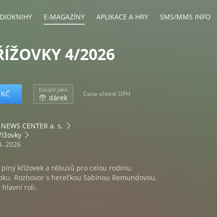
DIOKNIHY
E-MAGAZÍNY
APLIKACE A HRY
SMS/MMS INFO
ŘÍŽOVKY 4/2026
Koupit jako
 KČ
Cena včetně DPH
dárek
NEWS CENTER a. s.
řížovky
4. 2026
plný křížovek a rébusů pro celou rodinu.
doku. Rozhovor s herečkou Sabinou Remundovou.
hlavní roli.