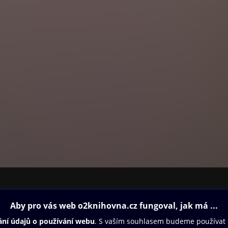
ovna
Další zábava
Oneplay