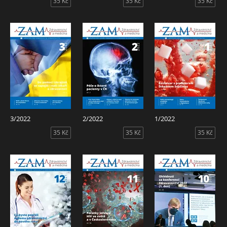
35 Kč
35 Kč
35 Kč
3/2022
2/2022
1/2022
35 Kč
35 Kč
35 Kč