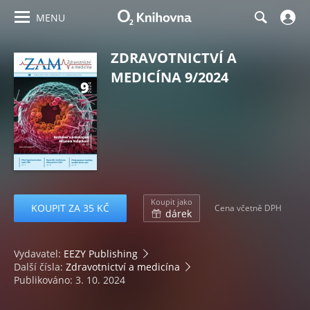
MENU
ZDRAVOTNICTVÍ A
MEDICÍNA 9/2024
Koupit jako
KOUPIT ZA 35 KČ
Cena včetně DPH
dárek
Vydavatel:
EEZY Publishing
Další čísla:
Zdravotnictví a medicína
Publikováno: 3. 10. 2024