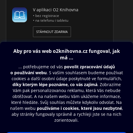
V aplikaci O2 Knihovna
• bez registrace
• na telefonu i tabletu
STÁHNOUT ZDARMA
Obsah ke stažení
Moje O2 Knihovna
Další zábava
© O2 Czech Republic a.s.
Nákupní řád