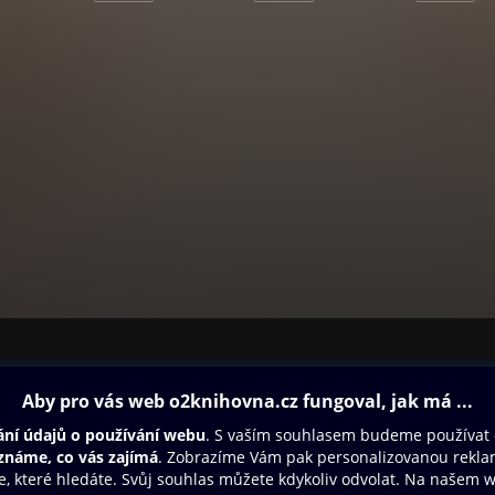
ovna
Další zábava
Oneplay
Oneplay Originály
Sport