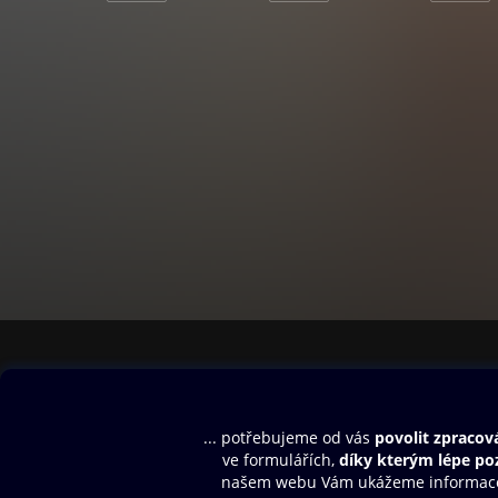
Obsah ke stažení
Moje O2 Knih
Uvítací melodie
Přihlásit se
Aplikace a hry
E-knihy
Dárkový poukaz
SMS/MMS Info
Audioknihy
Nápověda
Blog