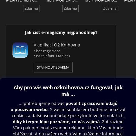
MEN WOMEN ONLY prosinec 2013
MEN WOMEN ONLY listopad 2013
MEN WOMEN ONLY říjen 2013
Zdarma
Zdarma
Zdarma
Jak číst e-magazíny nejpohodlněji?
V aplikaci O2 Knihovna
• bez registrace
• na telefonu i tabletu
STÁHNOUT ZDARMA
Obsah ke stažení
Moje O2 Knihovna
Další zábava