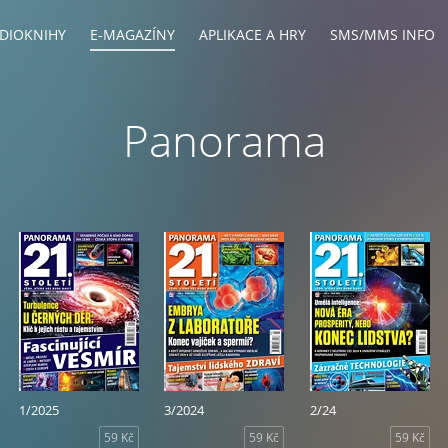
DIOKNIHY
E-MAGAZÍNY
APLIKACE A HRY
SMS/MMS INFO
Panorama
1/2025
3/2024
2/24
59 Kč
59 Kč
59 Kč