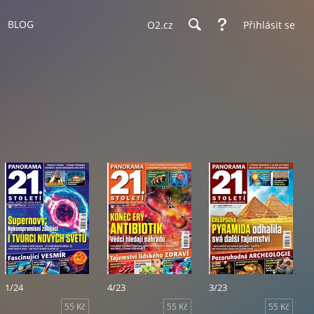
BLOG
O2.cz
Přihlásit se
1/24
4/23
3/23
55 Kč
55 Kč
55 Kč