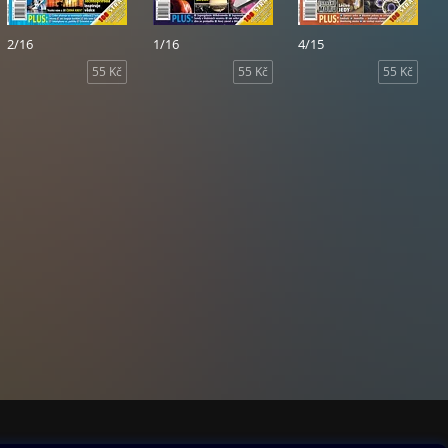
2/16
1/16
4/15
55 Kč
55 Kč
55 Kč