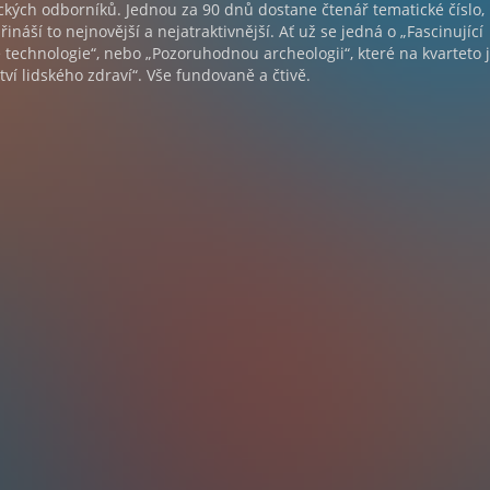
kých odborníků. Jednou za 90 dnů dostane čtenář tematické číslo, 
náší to nejnovější a nejatraktivnější. Ať už se jedná o „Fascinující
 technologie“, nebo „Pozoruhodnou archeologii“, které na kvarteto 
ví lidského zdraví“. Vše fundovaně a čtivě.