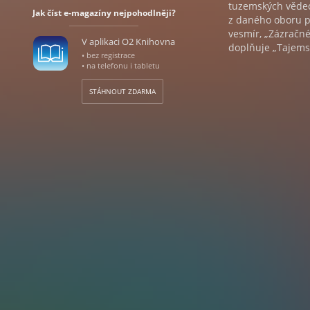
tuzemských vědec
Jak číst e-magazíny nejpohodlněji?
z daného oboru při
vesmír, „Zázračné
V aplikaci O2 Knihovna
doplňuje „Tajemst
• bez registrace
• na telefonu i tabletu
STÁHNOUT ZDARMA