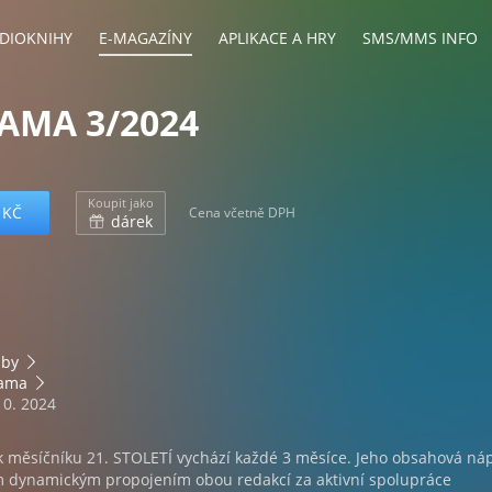
DIOKNIHY
E-MAGAZÍNY
APLIKACE A HRY
SMS/MMS INFO
AMA 3/2024
Koupit jako
 KČ
Cena včetně DPH
dárek
bby
ama
10. 2024
k měsíčníku 21. STOLETÍ vychází každé 3 měsíce. Jeho obsahová ná
 dynamickým propojením obou redakcí za aktivní spolupráce