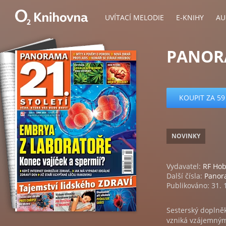
UVÍTACÍ MELODIE
E-KNIHY
AU
PANOR
KOUPIT ZA 59
NOVINKY
Vydavatel:
RF Ho
Další čísla:
Panor
Publikováno: 31. 
Sesterský doplně
vzniká vzájemným