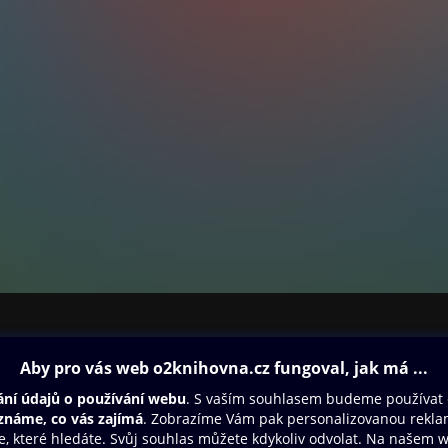
ovna
Další zábava
Oneplay
Oneplay Originály
Sport