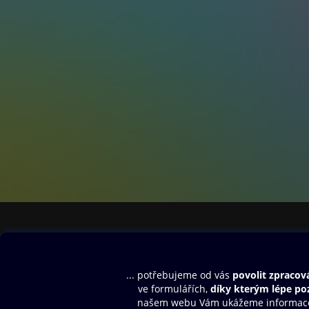
Obsah ke stažení
Moje O2 Knih
Uvítací melodie
Přihlásit se
Aplikace a hry
E-knihy
Dárkový poukaz
SMS/MMS Info
Audioknihy
Nápověda
Blog