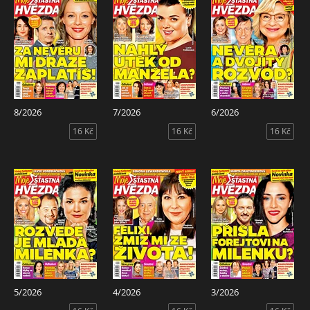
8/2026
7/2026
6/2026
16 Kč
16 Kč
16 Kč
5/2026
4/2026
3/2026