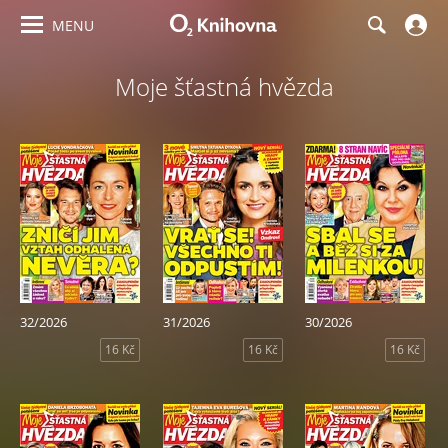
MENU
Moje šťastná hvězda
32/2026
31/2026
30/2026
16 Kč
16 Kč
16 Kč