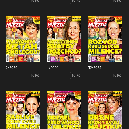
16 Kč
16 Kč
16 Kč
2/2026
1/2026
52/2025
16 Kč
16 Kč
16 Kč