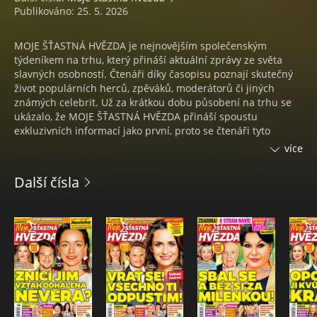
Publikováno: 25. 5. 2026
MOJE ŠŤASTNÁ HVĚZDA je nejnovějším společenským
týdeníkem na trhu, který přináší aktuální zprávy ze světa
slavných osobností. Čtenáři díky časopisu poznají skutečný
život populárních herců, zpěváků, moderátorů či jiných
známých celebrit. Už za krátkou dobu působení na trhu se
ukázalo, že MOJE ŠŤASTNÁ HVĚZDA přináší spoustu
exkluzivních informací jako první, proto se čtenáři tyto
zprávy proto dozví jako první. Titul je navíc obohacen i
více
bonusovými materiály, které jsou v médiích velmi oblíbené, a
Moje šťastná hvězda chce nabídnout jen to nejlepší.
Další čísla
Nechybí zde recepty, horoskopy, zajímavosti, rady pro zdraví
i krásu i soutěže o lákavé ceny. Časopis pravidelně zařazuje i
bonusové několikastránkové přílohy, které jsou zdarma.
MOJE ŠŤASTNÁ HVĚZDA je i rádcem, a proto zařazuje témata,
o které si čtenáři sami píší.