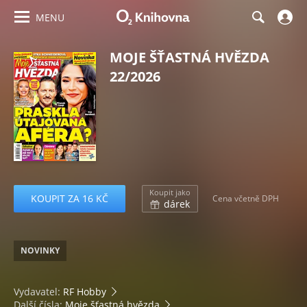
MENU
MOJE ŠŤASTNÁ HVĚZDA
22/2026
Koupit jako
KOUPIT ZA 16 KČ
Cena včetně DPH
dárek
NOVINKY
Vydavatel:
RF Hobby
Další čísla:
Moje šťastná hvězda