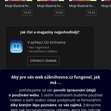
Moje šťastná hvězda 32/2026
Moje šťastná hvězda 31/2026
Moje šťastná hvězda 30/2026
16 Kč
16 Kč
16 Kč
Jak číst e-magazíny nejpohodlněji?
V aplikaci O2 Knihovna
• bez registrace
• na telefonu i tabletu
STÁHNOUT ZDARMA
Obsah ke stažení
Moje O2 Knihovna