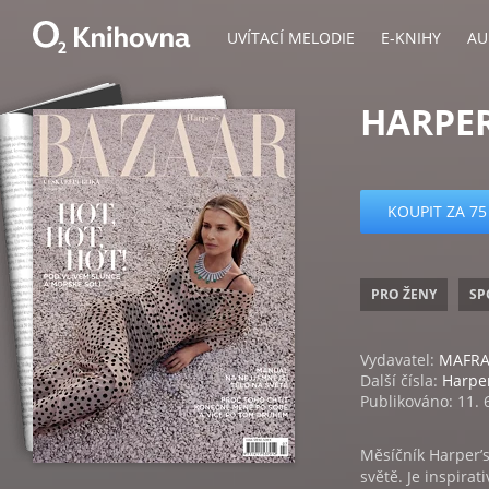
UVÍTACÍ MELODIE
E-KNIHY
AU
HARPER
KOUPIT ZA 75
PRO ŽENY
SP
Vydavatel:
MAFRA,
Další čísla:
Harper
Publikováno: 11. 
Měsíčník Harper’
světě. Je inspira