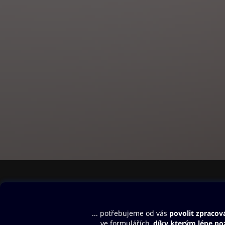
Obsah ke stažení
Moje O2 Knih
Uvítací melodie
Přihlásit se
Aplikace a hry
E-knihy
Dárkový poukaz
SMS/MMS Info