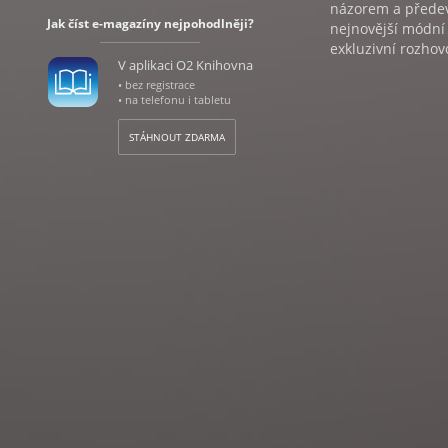
názorem a předev
Jak číst e-magazíny nejpohodlněji?
nejnovější módní 
exkluzivní rozhov
V aplikaci O2 Knihovna
• bez registrace
• na telefonu i tabletu
STÁHNOUT ZDARMA