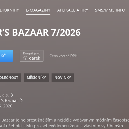
DIOKNIHY
E-MAGAZÍNY
APLIKACE A HRY
SMS/MMS INFO
’S BAZAAR 7/2026
Koupit jako
 KČ
Cena včetně DPH
dárek
OLEČNOST
MĚSÍČNÍKY
NOVINKY
 a.s.
’s Bazaar
6. 2026
s Bazaar je nejprestižnějším a nejdéle vydávaným módním časopi
tivní učebnicí stylu pro sebevědomou ženu s vlastním vytříbeným