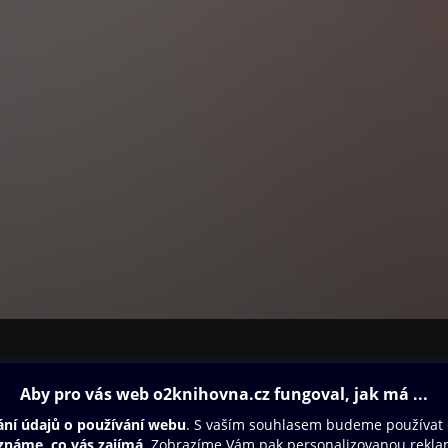
ovna
Další zábava
Oneplay
Oneplay Originály