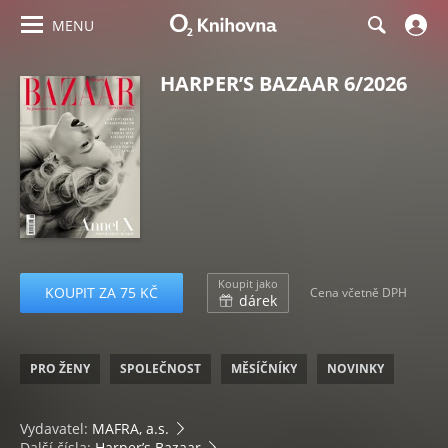
MENU
HARPER’S BAZAAR 6/2026
Koupit jako
KOUPIT ZA 75 KČ
Cena včetně DPH
dárek
PRO ŽENY
SPOLEČNOST
MĚSÍČNÍKY
NOVINKY
Vydavatel:
MAFRA, a.s.
Další čísla:
Harper’s Bazaar