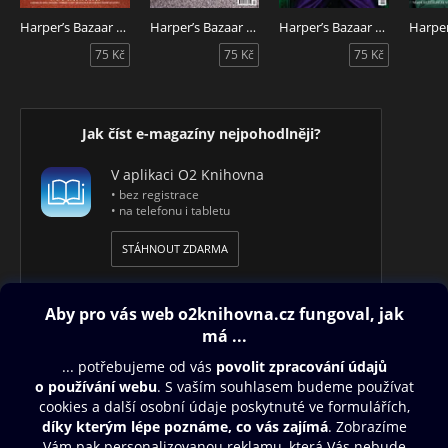
Harper’s Bazaar 8/2026
Harper’s Bazaar 7/2026
Harper’s Bazaar 5/2026
75 Kč
75 Kč
75 Kč
Jak číst e-magazíny nejpohodlněji?
V aplikaci O2 Knihovna
• bez registrace
• na telefonu i tabletu
STÁHNOUT ZDARMA
Obsah ke stažení
Moje O2 Knihovna